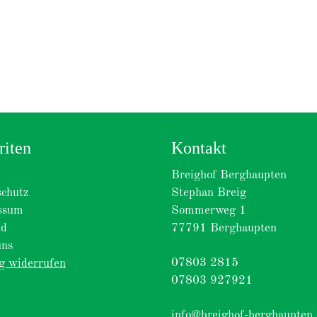
riten
Kontakt
Breighof Berghaupten
chutz
Stephan Breig
ssum
Sommerweg 1
nd
77791 Berghaupten
uns
07803 2815
g widerrufen
07803 927921
info@breighof-berghaupten