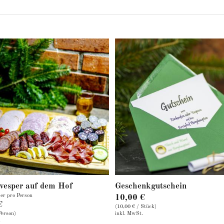
n
g
:
vesper auf dem Hof
Geschenkgutschein
er pro Person
10,00 €
€
(10,00 € / Stück)
Person)
inkl. MwSt.
.