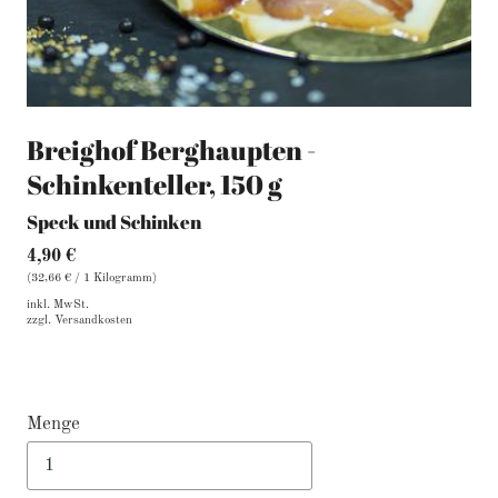
Breighof Berghaupten -
Schinkenteller, 150 g
Speck und Schinken
4,90 €
(32,66 € / 1 Kilogramm)
inkl. MwSt.
zzgl.
Versandkosten
Menge